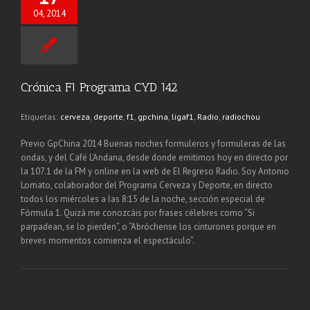
04, 2014
Crónica F1 Programa CYD 142
Etiquetas:
cerveza
,
deporte
,
f1
,
gpchina
,
ligaf1
,
Radio
,
radiochou
Previo GpChina 2014 Buenas noches formuleros y formuleras de las
ondas, y del Café L’Andana, desde donde emitimos hoy en directo por
la 107.1 de la FM y online en la web de El Regreso Radio. Soy Antonio
Lomato, colaborador del Programa Cerveza y Deporte, en directo
todos los miércoles a las 8:15 de la noche, sección especial de
Fórmula 1. Quizá me conozcáis por frases célebres como “Si
parpadean, se lo pierden”, o “Abróchense los cinturones porque en
breves momentos comienza el espectáculo”.