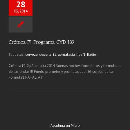
28
03, 2014
Crónica F1 Programa CYD 139
Etiquetas:
cerveza
,
deporte
,
f1
,
gpmalasia
,
ligaf1
,
Radio
Crónica F1 GpAustralia 2014 Buenas noches formuleros y formuleras
de las ondas!!! Puedo prometer y prometo, que: “El sonido de La
Fórmula1 HA FALTAT”
Apadrina un Micro