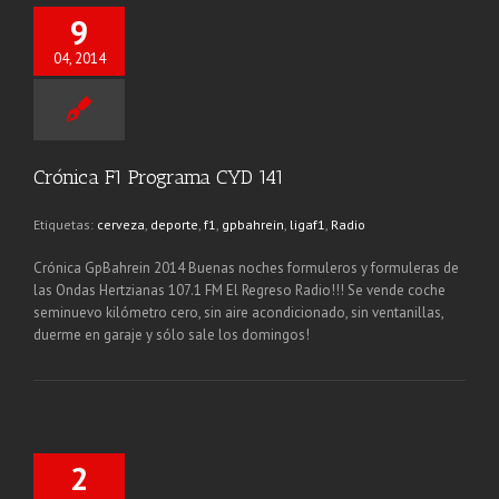
9
04, 2014
Crónica F1 Programa CYD 141
Etiquetas:
cerveza
,
deporte
,
f1
,
gpbahrein
,
ligaf1
,
Radio
Crónica GpBahrein 2014 Buenas noches formuleros y formuleras de
las Ondas Hertzianas 107.1 FM El Regreso Radio!!! Se vende coche
seminuevo kilómetro cero, sin aire acondicionado, sin ventanillas,
duerme en garaje y sólo sale los domingos!
2