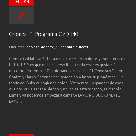
04, 2014
Crónica F1 Programa CYD 140
Etiquetas:
cerveza
,
deporte
,
f1
,
gpbahrein
,
ligaf1
Crónica GpMalasia 2014 Buenas noches formuleros y formuleras de
la 107.1!!! Y es que en El Regreso Radio cada vez nos gusta más el
motorrrr… Ya somos 17 participantes en la Liga F1 Cerveza y Deporte,
Confeti y Natxo_Parranda han aprendido a hacer su pronóstico… La
teoría del Buka va cogiendo color… Y tenemos un ganador de esos
que nos van a sacar el dedito, y no, no se está tocando, es Manolo
Lame y ya podemos empezar a cantarle LAME, NO QUIERO VERTE
LAME…