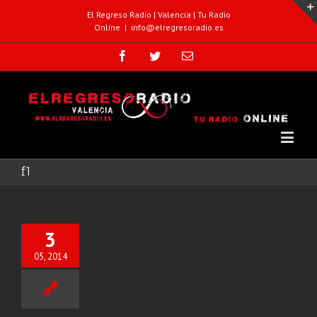
El Regreso Radio | Valencia | Tu Radio
Online
|
info@elregresoradio.es
f1
3
05, 2014