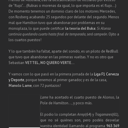
de “flujo”… (Rubias o morenas da igual, lo que importa es el flujo…)
De momento tenemos un dominio claro de los motores Mercedes,
con Rosberg acabando 25 segundos por delante del segundo. Menos
mal que Hamilton tuvo que abandonar por problemas en su
monoplaza, lo que puede certificar
la teoría del Buka:
Si Alonso
continúa quedando cuarto hasta final de temporada, será campeón
. Ojito a
los cuartos puestos!
Y lo que también ha faltat, aparte del sonido, es un piloto de RedBull
que tuvo que abandonar en las primeras vueltas. Y no es otro que
Sebastian
VETTEL, NO QUIERO VERTE…
Y vamos con lo que pasó en la primera jornada de la
Liga F1 Cerveza
y Deporte
, porque tenemos al primer ganador, y es de la casa,
Manolo Lame
, con 72 puntazos!
Lame
ha acertado el cuarto puesto de Alonso, la
Pole de Hamilton…, y poco más.
El podio lo completan
Arrep
(64) y
Tragamares
(61),
que no sé quiénes son, pero podéis desvelar
vuestra identidad llamando al programa
963 369