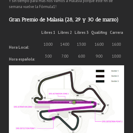
Y sin tiempo para más nos vamos a Malasia porque este fin de
semana vuelve la Fórmula1!
Gran Premio de Malasia (28, 29 y 30 de marzo)
Libres 1
Libres 2
Libres 3
Qualifing
Carrera
10:00
14:00
13:00
16:00
16:00
Hora Local:
3:00
7:00
6:00
9:00
10:00
Hora española: