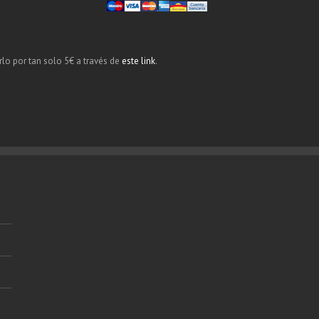
rlo por tan solo 5€ a través de
este link
.