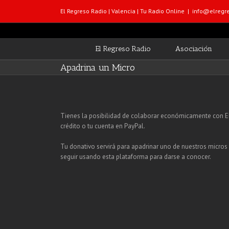
El Regreso Radio | Valencia | Tu Radio Online
|
info@elregre
El Regreso Radio
Asociación
Apadrina un Micro
Tienes la posibilidad de colaborar económicamente con El 
crédito o tu cuenta en PayPal.
Tu donativo servirá para apadrinar uno de nuestros micros
seguir usando esta plataforma para darse a conocer.