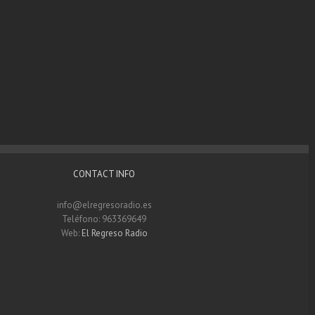
CONTACT INFO
info@elregresoradio.es
Teléfono: 963369649
Web:
El Regreso Radio