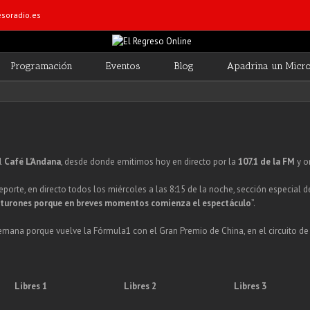
soradio.es
Programación
Eventos
Blog
Apadrina un Micr
l
Café L’Andana
, desde donde emitimos hoy en directo por la
107.1 de la FM
y o
porte, en directo todos los miércoles a las 8:15 de la noche, sección especial 
nturones porque en breves momentos comienza el espectáculo
”.
mana porque vuelve la Fórmula1 con el Gran Premio de China, en el circuito de
Libres 1
Libres 2
Libres 3