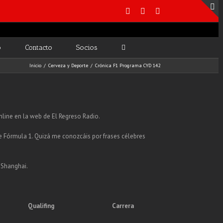
o
Contacto
Socios
Inicio
/
Cerveza y Deporte
/
Crónica F1 Programa CYD 142
nline en la web de El Regreso Radio.
de Fórmula 1. Quizá me conozcáis por frases célebres
 Shanghai.
Qualifing
Carrera