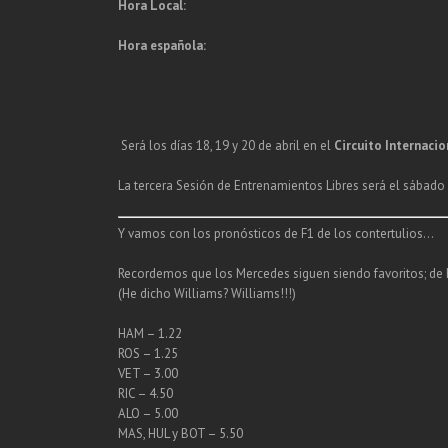
Hora Local:
Hora española:
Será los días 18, 19 y 20 de abril en el
Circuito Internaci
La tercera Sesión de Entrenamientos Libres será el sábado a
Y vamos con los pronósticos de F1 de los contertulios…
Recordemos que los Mercedes siguen siendo favoritos; de he
(He dicho Williams? Williams!!!)
HAM – 1.22
ROS – 1.25
VET – 3.00
RIC – 4.50
ALO – 5.00
MAS, HUL y BOT – 5.50