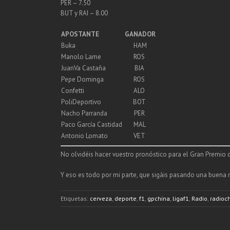
PER – 7.50
BUT y RAI – 8.00
APOSTANTE
GANADOR
Buka
HAM
Manolo Lame
ROS
JuanVa Castaña
BIA
Pepe Dominga
ROS
Confetti
ALO
PoliDeportivo
BOT
Nacho Parranda
PER
Paco García Castidad
MAL
Antonio Lomato
VET
No olvidéis hacer vuestro pronóstico para el Gran Premio
Y eso es todo por mi parte, que sigáis pasando una buena 
Etiquetas:
cerveza
,
deporte
,
f1
,
gpchina
,
ligaf1
,
Radio
,
radioc