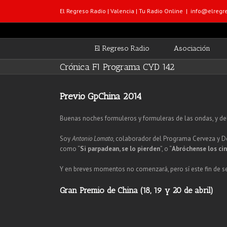
El Regreso Radio | Valencia | Tu Radio Online
|
info@elregre
El Regreso Radio
Asociación
Crónica F1 Programa CYD 142
Previo GpChina 2014
Buenas noches formuleros y formuleras de las ondas, y de
Soy
Antonio Lomato
, colaborador del Programa Cerveza y De
como “
Si parpadean, se lo pierden
”, o “
Abróchense los ci
Y en breves momentos no comenzará, pero sí este fin de se
Gran Premio de China (18, 19 y 20 de abril)