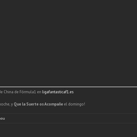
 de China de Fórmula1 en
ligafantasticaf1.es
noche, y
Que la Suerte os Acompañe
el domingo!
hou