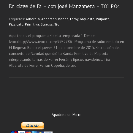
En clave de Fa – con José Manzanera – T01 P04
Etiquetas:
Alberola
,
Anderson
,
banda
,
Leroy
,
orquesta
,
Paiporta
,
Pizzicato
,
Primitiva
,
Strauss
,
Tío
Aquí teneis el programa 4 de la temporada 1 Desde
Ivooxhttp://www.ivoox.com/9982786 Programa de radio emitido en
El Regreso Radio el jueves 31 de diciembre de 2015. Recreación del
concierto de Navidad que dió la Banda Primitiva de Paiporta
interpretando temas de Ferrer Ferrán y típicos navideños. Tíio
Alberola de Ferrer Ferrán Copelia, de Leo
Apadrina un Micro