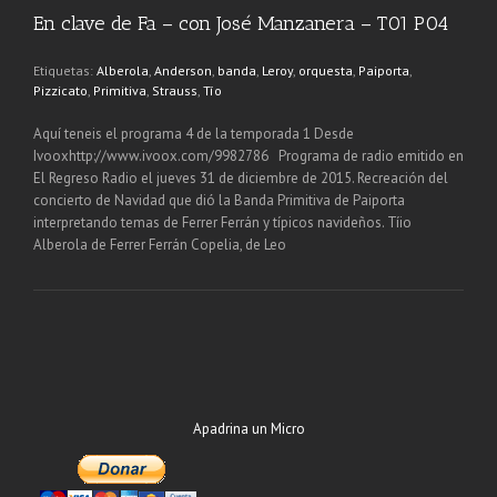
En clave de Fa – con José Manzanera – T01 P04
Etiquetas:
Alberola
,
Anderson
,
banda
,
Leroy
,
orquesta
,
Paiporta
,
Pizzicato
,
Primitiva
,
Strauss
,
Tío
Aquí teneis el programa 4 de la temporada 1 Desde
Ivooxhttp://www.ivoox.com/9982786 Programa de radio emitido en
El Regreso Radio el jueves 31 de diciembre de 2015. Recreación del
concierto de Navidad que dió la Banda Primitiva de Paiporta
interpretando temas de Ferrer Ferrán y típicos navideños. Tíio
Alberola de Ferrer Ferrán Copelia, de Leo
Apadrina un Micro