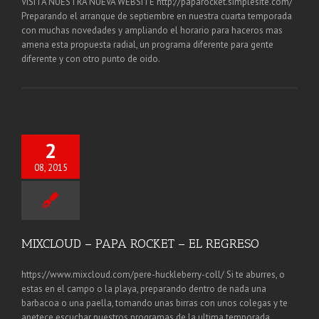
VISITA NUESTRA NUEVA WEBSITE http://paparocket.simplesite.com/
Preparando el arranque de septiembre en nuestra cuarta temporada
con muchas novedades y ampliando el horario para haceros mas
amena esta propuesta radial, un programa diferente para gente
diferente y con otro punto de oido.
2
08, 2015
MIXCLOUD – PAPA ROCKET – EL REGRESO
https://www.mixcloud.com/pere-huckleberry-coll/ Si te aburres, o
estas en el campo o la playa, preparando dentro de nada una
barbacoa o una paella, tomando unas birras con unos colegas y te
apetece escuchar nuestros programas de la ultima temporada ....