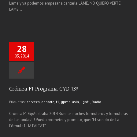
Lame y ya podemos empezar a cantarle LAME, NO QUIERO VERTE
LAME…
28
03, 2014
Crónica F1 Programa CYD 139
Etiquetas:
cerveza
,
deporte
,
f1
,
gpmalasia
,
ligaf1
,
Radio
Crónica F1 GpAustralia 2014 Buenas noches formuleros y formuleras
de las ondas!!! Puedo prometer y prometo, que: “El sonido de La
Fórmula1 HA FALTAT”