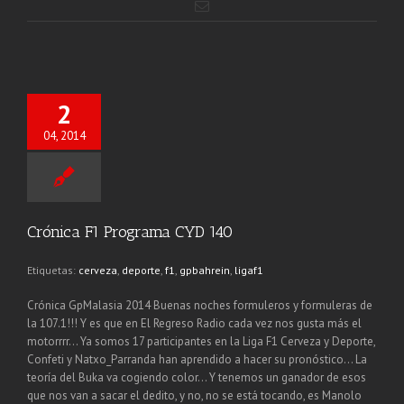
2
04, 2014
Crónica F1 Programa CYD 140
Etiquetas:
cerveza
,
deporte
,
f1
,
gpbahrein
,
ligaf1
Crónica GpMalasia 2014 Buenas noches formuleros y formuleras de
la 107.1!!! Y es que en El Regreso Radio cada vez nos gusta más el
motorrrr… Ya somos 17 participantes en la Liga F1 Cerveza y Deporte,
Confeti y Natxo_Parranda han aprendido a hacer su pronóstico… La
teoría del Buka va cogiendo color… Y tenemos un ganador de esos
que nos van a sacar el dedito, y no, no se está tocando, es Manolo