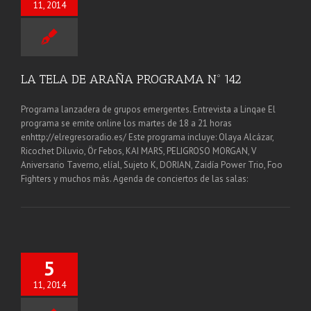
11, 2014
LA TELA DE ARAÑA PROGRAMA Nº 142
Programa lanzadera de grupos emergentes. Entrevista a Linqae El
programa se emite online los martes de 18 a 21 horas
enhttp://elregresoradio.es/ Este programa incluye: Olaya Alcázar,
Ricochet Diluvio, Ör Febos, KAI MARS, PELIGROSO MORGAN, V
Aniversario Taverno, elíal, Sujeto K, DORIAN, Zaidía Power Trio, Foo
Fighters y muchos más. Agenda de conciertos de las salas:
5
11, 2014