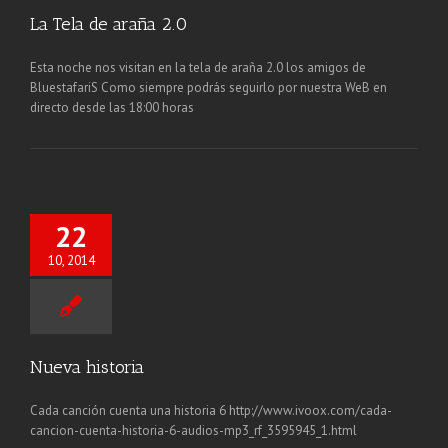
La Tela de araña 2.0
Esta noche nos visitan en la tela de araña 2.0 los amigos de
BluestafariS Como siempre podrás seguirlo por nuestra WeB en
directo desde las 18:00 horas
22
10, 2014
Nueva historia
Cada canción cuenta una historia 6 http://www.ivoox.com/cada-
cancion-cuenta-historia-6-audios-mp3_rf_3595945_1.html