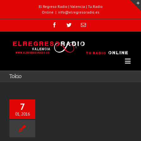
El Regreso Radio | Valencia | Tu Radio
Online
|
info@elregresoradio.es
Tokio
7
01, 2016