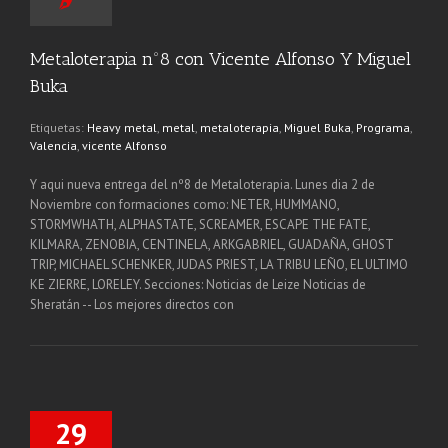
Metaloterapia nº8 con Vicente Alfonso Y Miguel
Buka
Etiquetas:
Heavy metal
,
metal
,
metaloterapia
,
Miguel Buka
,
Programa
,
Valencia
,
vicente Alfonso
Y aqui nueva entrega del nº8 de Metaloterapia. Lunes dia 2 de
Noviembre con formaciones como: NETER, HUMMANO,
STORMWHATH, ALPHASTATE, SCREAMER, ESCAPE THE FATE,
KILMARA, ZENOBIA, CENTINELA, ARKGABRIEL, GUADAÑA, GHOST
TRIP, MICHAEL SCHENKER, JUDAS PRIEST, LA TRIBU LEÑO, EL ULTIMO
KE ZIERRE, LORELEY. Secciones: Noticias de Leize Noticias de
Sheratán -- Los mejores directos con
29