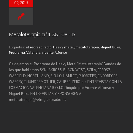
09, 2015
Metaloterapia nº4 28-09-15
Etiquetas:
el regreso radio
,
Heavy metal
,
metaloterapia
,
Miguel Buka
,
Programa
,
Valencia
,
vicente Alfonso
Os dejamos el Programa de Heavy Metal "Metaloterapia" Bandas de
las que hablamos SYNLAKROSS, BLACK WEST, SCILA, FEROSZ,
WARFIELD, NORTHLAND, R.O.J.O, HAMLET, PHORCEPS, ENFORECER,
WARCRY, THUNDERMOTHER, CALIBRE ZERO etc ENTREVISTA CON LA
FORMACION VALENCIANA R.O.J.O Dirigido por Vicente Alfonso y
Miguel Buka ENTREVISTAS Y SPONSORES A
metaloterapia@elregresoradio.es