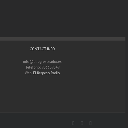
CONTACT INFO
info@elregresoradio.es
Teléfono: 963369649
Web:
El Regreso Radio