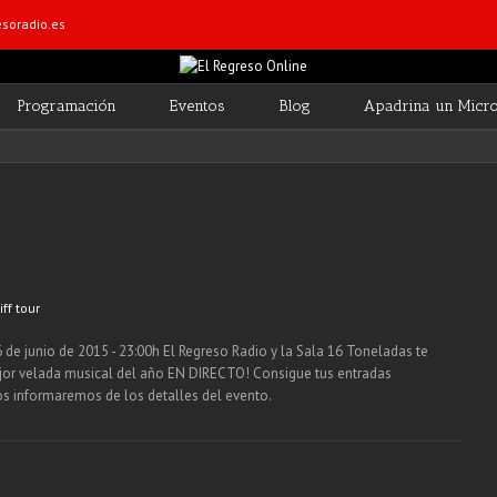
soradio.es
Programación
Eventos
Blog
Apadrina un Micr
iff tour
e junio de 2015 - 23:00h El Regreso Radio y la Sala 16 Toneladas te
 mejor velada musical del año EN DIRECTO! Consigue tus entradas
os informaremos de los detalles del evento.