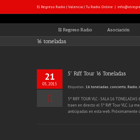
El Regreso Radio | Valencia | Tu Radio Online
|
info@elregre
El Regreso Radio
Asociación
16 toneladas
5º Riff Tour 16 Toneladas
21
05, 2015
Etiquetas:
16 toneladas
,
concierto
,
Radio
,
r
5º RIFF TOUR VLC - SALA 16 TONELADAS 6 d
traen en directo el 5º Riff Tour VLC. La
anticipadas en esta web. Próximamente 