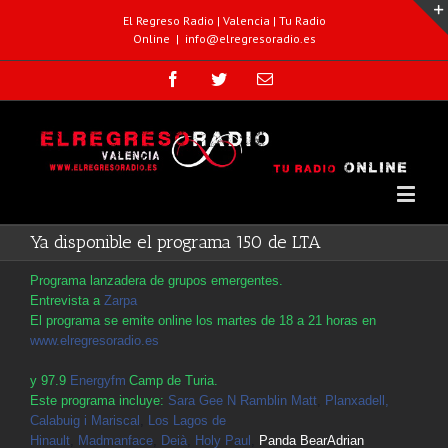
El Regreso Radio | Valencia | Tu Radio
Online
|
info@elregresoradio.es
Ya disponible el programa 150 de LTA
Programa lanzadera de grupos emergentes.
Entrevista a
Zarpa
El programa se emite online los martes de 18 a 21 horas en
www.elregresoradio.es
y 97.9
Energyfm
Camp de Turia.
Este programa incluye:
Sara Gee N Ramblin Matt
,
Planxadell,
Calabuig i Mariscal
,
Los Lagos de
Hinault
,
Madmanface
,
Deià
,
Holy Paul
,
Panda Bear
Adrian