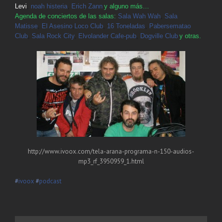
Levi
,
noah histeria
,
Erich Zann
y alguno más…
Agenda de conciertos de las salas:
Sala Wah Wah
,
Sala
Matisse
,
El Asesino
,
Loco Club
,
16 Toneladas
,
Pabersematao
Club
,
Sala Rock City
,
Elvolander Cafe-pub
,
Dogville Club
y otras.
http://www.ivoox.com/tela-arana-programa-n-150-audios-
mp3_rf_3950959_1.html
‪#‎
ivoox‬
‪#‎
podcast‬