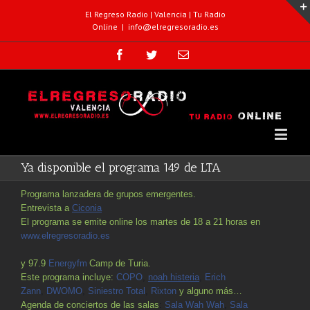
El Regreso Radio | Valencia | Tu Radio
Online
|
info@elregresoradio.es
Ya disponible el programa 149 de LTA
Programa lanzadera de grupos emergentes.
Entrevista a
Ciconia
El programa se emite online los martes de 18 a 21 horas en
www.elregresoradio.es
y 97.9
Energyfm
Camp de Turia.
Este programa incluye:
COPO
,
noah histeria
,
Erich
Zann
,
DWOMO
,
Siniestro Total
,
Rixton
y alguno más…
Agenda de conciertos de las salas
:
Sala Wah Wah
,
Sala