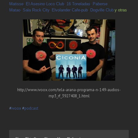
Matisse
,
El Asesino
,
Loco Club
,
16 Toneladas
,
Paberse
Matao
,
Sala Rock City
,
Elvolander Cafe-pub
,
Dogville Club
y otras
.
http://www.ivoox.com/tela-arana-programa-n-149-audios-
mp3_rf_3927408_1.html
‪#‎
ivoox‬
‪#‎
podcast‬