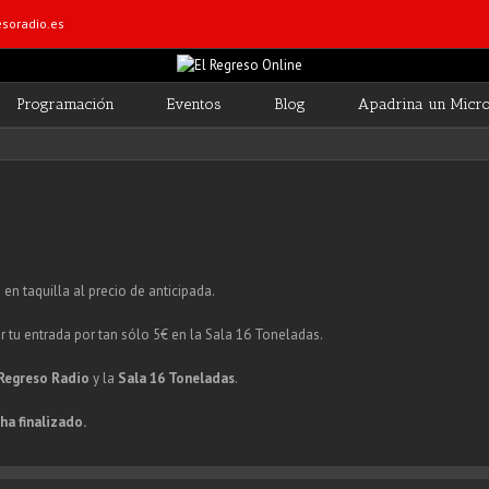
soradio.es
Programación
Eventos
Blog
Apadrina un Micr
en taquilla al precio de anticipada.
r tu entrada por tan sólo 5€ en la Sala 16 Toneladas.
 Regreso Radio
y la
Sala 16 Toneladas
.
ha finalizado.