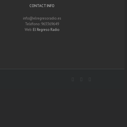
CONTACT INFO
info@elregresoradio.es
Teléfono: 963369649
Web:
El Regreso Radio