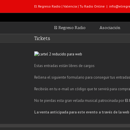
El Regreso Radio | Valencia | Tu Radio Online
|
info@elregre
El Regreso Radio
Asociación
Tickets
Estas entradas están libres de cargos
Rellena el siguiente formulario para conseguir tus entradas 
Recibirás en tu e-mail un código que te servirá para compra
No te pierdas esta gran velada musical patrocinada por
El
La venta anticipada para este evento a través de la web 