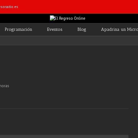
soradio.es
Programación
Eventos
Blog
Apadrina un Micr
horas