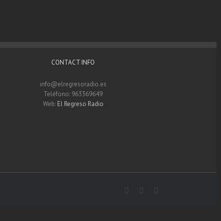
CONTACT INFO
info@elregresoradio.es
Teléfono: 963369649
Web:
El Regreso Radio