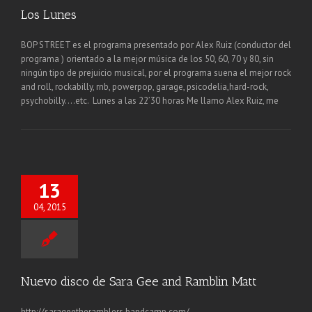
Los Lunes
BOP STREET es el programa presentado por Alex Ruiz (conductor del
programa ) orientado a la mejor música de los 50, 60, 70 y 80, sin
ningún tipo de prejuicio musical, por el programa suena el mejor rock
and roll, rockabilly, rnb, powerpop, garage, psicodelia,hard-rock,
psychobilly….etc. Lunes a las 22’30 horas Me llamo Alex Ruiz, me
13
04, 2015
Nuevo disco de Sara Gee and Ramblin Matt
http://sarageetheramblers.bandcamp.com/